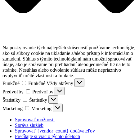
Na poskytovanie tých najlepších skúseností používame technológie,
ako sú súbory cookie na ukladanie a/alebo prístup k informáciám o
zariadení. Súhlas s týmito technológiami nám umožní spracovávať
údaje, ako je správanie pri prehliadaní alebo jedinečné ID na tejto
stránke. Nesúhlas alebo odvolanie súhlasu môže nepriaznivo
ovplyvniť určité vlastnosti a funkcie.
Funkčné
Funkčné
Vždy aktívny
Predvoľby
Predvoľby
Štatistiky
Štatistiky
Marketing
Marketing
Spravovať možnosti
Správa služieb
Spravovať {vendor_count} dodávateľov
Prečítajte si viac o týchto účeloch