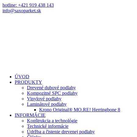
hotline: +421 919 438 143
info@saxoparket.sk
ÚVOD
PRODUKTY
Drevené dubové podlahy
Kompozitné SPC podlahy
Vinylové podlahy
Laminátové podlahy
Krono Original® MO.RE! Herringbone 8
INFORMÁCIE
Konštrukcia a technológie
Technické informácie
Údržba a čistenie drevenej podlahy