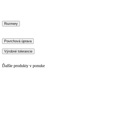
neoddeliteľnou súčasťou každého kusu dreva a dodávajú podlahe aute
Vzorky alebo vystavené plochy nemusia byť úplne identické s Vašou p
*Cena bez DPH (za m²) produktu je vypočítaná na základe rozmeru, f
Rozmery
Šírka parkety
Dĺžka
Hrúbka
Nášľapná vrstva
180 mm
1100 mm
12,00 - 14,00 mm
4 mm
Povrchová úprava
Povrchovú úpravu je možné previesť brúsením – jemnejšie alebo drsn
Výrobné tolerancie
Pri spracovaní drevených polotovarov vznikajú drobné rozmerové tole
tolerancia sa môže použiť na výrobok v momente prvej dodávky.
Ďalšie produkty v ponuke