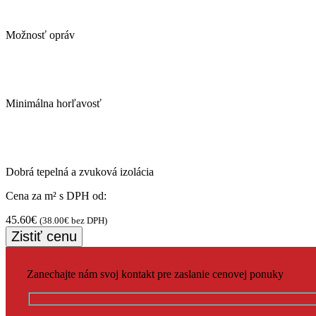
Možnosť opráv
Minimálna horľavosť
Dobrá tepelná a zvuková izolácia
Cena za m² s DPH od:
45.60
€
(
38.00
€
bez DPH)
Zistiť cenu
Zanechajte nám svoj kontakt pre zaslanie cenovej ponuky