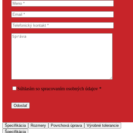
Súhlasím so spracovaním osobných údajov *
Špecifikácia
Rozmery
Povrchová úprava
Výrobné tolerancie
Špecifikácia