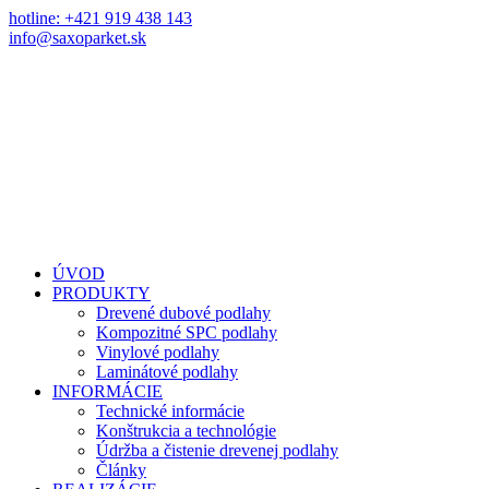
hotline: +421 919 438 143
info@saxoparket.sk
ÚVOD
PRODUKTY
Drevené dubové podlahy
Kompozitné SPC podlahy
Vinylové podlahy
Laminátové podlahy
INFORMÁCIE
Technické informácie
Konštrukcia a technológie
Údržba a čistenie drevenej podlahy
Články